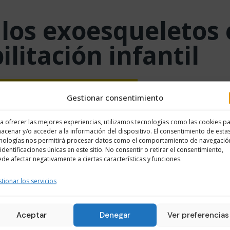
 los exoesqueletos 
ilitación infantil
Gestionar consentimiento
a ofrecer las mejores experiencias, utilizamos tecnologías como las cookies p
acenar y/o acceder a la información del dispositivo. El consentimiento de esta
nologías nos permitirá procesar datos como el comportamiento de navegació
 identificaciones únicas en este sitio. No consentir o retirar el consentimiento,
de afectar negativamente a ciertas características y funciones.
La rehabilitación cambia de ser
Cambios en
tionar los servicios
forzada a ser exploratoria.
Aceptar
Denegar
Ver preferencias