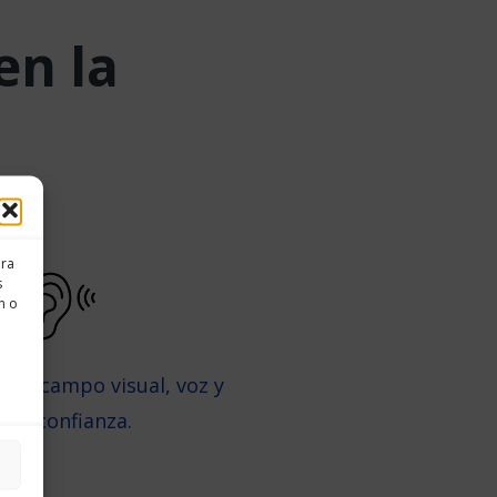
en la
ara
s
n o
 el campo visual, voz y
autoconfianza.