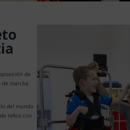
eto
cia
posición de
o de marcha
elo del mundo
 de niños con