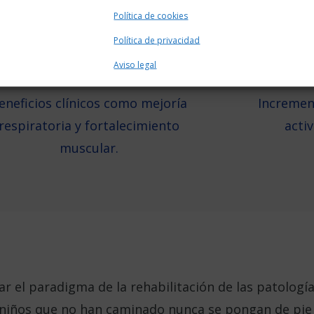
Política de cookies
Política de privacidad
Aviso legal
eneficios clínicos como mejoría
Incremen
respiratoria y fortalecimiento
acti
muscular.
r el paradigma de la rehabilitación de las patolog
e niños que no han caminado nunca se pongan de pie