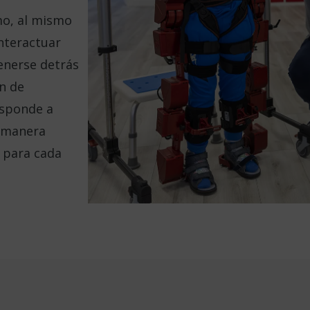
mo, al mismo
interactuar
tenerse detrás
ón de
esponde a
e manera
 para cada