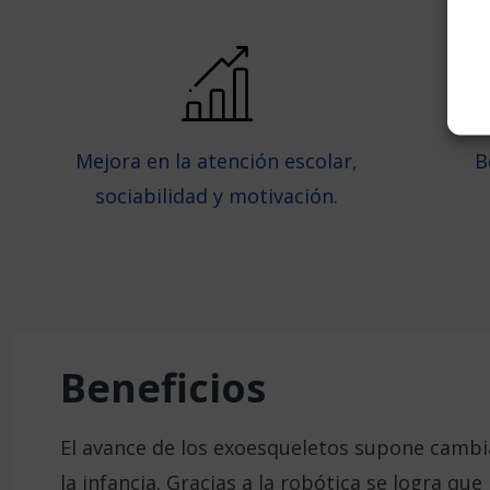
Mejora en la atención escolar,
B
sociabilidad y motivación.
Beneficios
El avance de los exoesqueletos supone cambia
la infancia.
Gracias a la robótica se logra qu