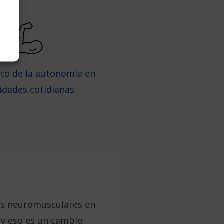
to de la autonomía en
vidades cotidianas.
ías neuromusculares en
 y eso es un cambio